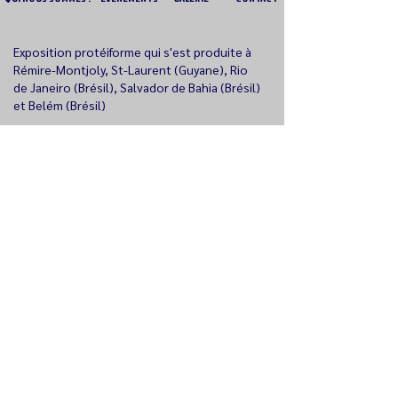
Exposition protéiforme qui s'est produite à
Rémire-Montjoly, St-Laurent (Guyane), Rio
de Janeiro (Brésil), Salvador de Bahia (Brésil)
et Belém (Brésil)
©2024 Manman Dilo.
Tous les droits sont réservés