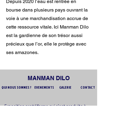
Depuis 2020 l’eau est rentrée en
bourse dans plusieurs pays ouvrant la
voie à une marchandisation accrue de
cette ressource vitale. Ici Manman Dilo
est la gardienne de son trésor aussi
précieux que l’or, elle le protège avec
ses amazones.
MANMAN DILO
QUI NOUS SOMMES ?
EVENEMENTS
GALERIE
CONTACT
Exposition protéiforme qui s'est produite à
Rémire-Montjoly, St-Laurent (Guyane), Rio
de Janeiro (Brésil), Salvador de Bahia (Brésil)
et Belém (Brésil)